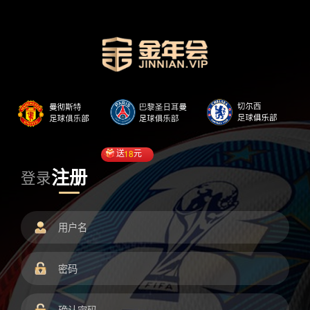
送
18
元
注册
登录