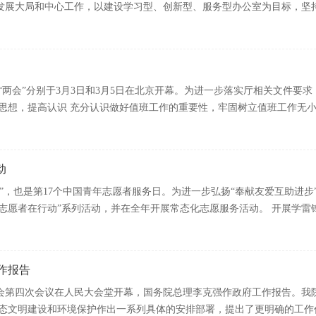
展大局和中心工作，以建设学习型、创新型、服务型办公室为目标，坚持“..
国“两会”分别于3月3日和3月5日在北京开幕。为进一步落实厅相关文件要求
想，提高认识 充分认识做好值班工作的重要性，牢固树立值班工作无小...
动
念日”，也是第17个中国青年志愿者服务日。为进一步弘扬“奉献友爱互助进
志愿者在行动”系列活动，并在全年开展常态化志愿服务活动。 开展学雷锋..
作报告
大会第四次会议在人民大会堂开幕，国务院总理李克强作政府工作报告。我
态文明建设和环境保护作出一系列具体的安排部署，提出了更明确的工作任务，