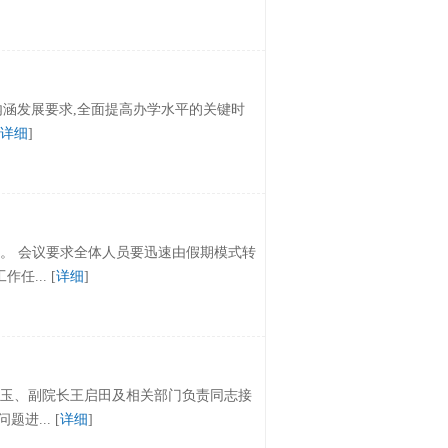
内涵发展要求,全面提高办学水平的关键时
详细
]
部署。 会议要求全体人员要迅速由假期模式转
... [
详细
]
纪玉、副院长王启田及相关部门负责同志接
... [
详细
]