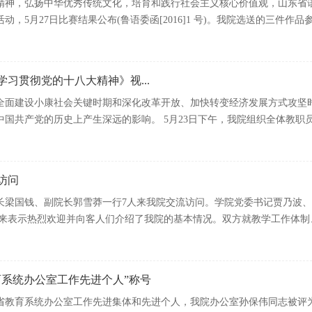
精神，弘扬中华优秀传统文化，培育和践行社会主义核心价值观，山东省
月27日比赛结果公布(鲁语委函[2016]1 号)。我院选送的三件作品参加了
习贯彻党的十八大精神》视...
全面建设小康社会关键时期和深化改革开放、加快转变经济发展方式攻坚
共产党的历史上产生深远的影响。 5月23日下午，我院组织全体教职员工观
访问
院长梁国钱、副院长郭雪莽一行7人来我院交流访问。学院党委书记贾乃波
来表示热烈欢迎并向客人们介绍了我院的基本情况。双方就教学工作体制、机制
育系统办公室工作先进个人”称号
省教育系统办公室工作先进集体和先进个人，我院办公室孙保伟同志被评为