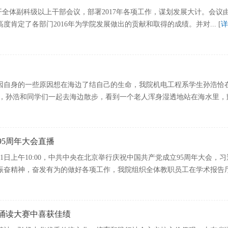
召开全体副科级以上干部会议，部署2017年各项工作，谋划发展大计。会议
度肯定了各部门2016年为学院发展做出的贡献和取得的成绩。并对... [
详
因自身的一些原因想在海边了结自己的生命，我院机电工程系学生孙浩恰
，孙浩和同学们一起去海边散步，看到一个老人浑身湿透地站在海水里，颤颤巍
5周年大会直播
月1日上午10:00，中共中央在北京举行庆祝中国共产党成立95周年大会
奋精神，奋发有为的做好各项工作，我院组织全体教职员工在学术报告厅收看
诵读大赛中喜获佳绩