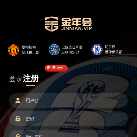
送
18
元
注册
登录