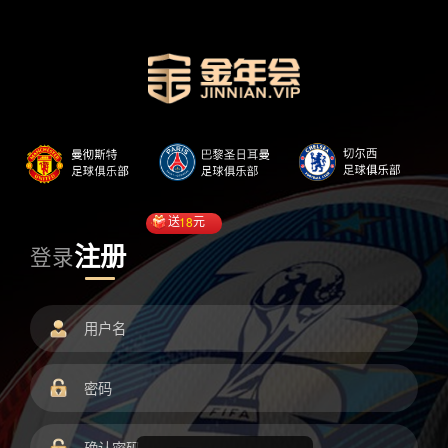
送
18
元
注册
登录