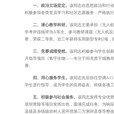
一、政治立场坚定。
该同志在思想政治和行
积极参加各类党员学习和社区志愿服务，严格执
二、潜心教学科研。
该同志主要承担《无人机
学考评连续评为A等次。参与教研课题《无人机应用
赛，荣获二等奖。近三年获得实用新型专利2项，
三、竞赛成绩斐然。
该同志积极参与学生创新
月指导项目《氢宇生物——专注于间充质干细胞存
赛。
四、用心服务学生。
该同志先后担任空调A1
学生进行指导，成为学生的良师益友。班级各项工作
五、积极参与社会服务。
该同志发挥专业优势
巡坝查险等项目发挥出色，圆满完成任务。为响
县级及乡镇级农村人居环境第三方测评及督导整改