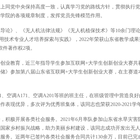
动上同党中央保持高度一致，认真学习党的路线方针，贯彻执行
行学院的各项规章制度，发挥党员先锋模范作用。
导论》、《无人机法律法规》《无人机植保技术》等10余门理论
技术专业人才培养探索与实践》，2022年荣获山东省教学成果奖
软件著作权2项。
创业教育，近三年指导学生参加互联网+大学生创新创业大赛共获国
储》参加第八届山东省互联网+大学生创新创业大赛，在主赛道
51、空调A171、空调A201等班的班主任，在班级管理中营造
表现优异，多次评为优秀班集体，该同志也荣获2020-2021学
，积极开展各类社会服务。2021年6月率队参加山东省水旱灾
应国家乡村振兴战略，助力美丽乡村建设，该同志成功开发出无
服务。近两年已签约各类社会服务合同共计130余万，目前已完成