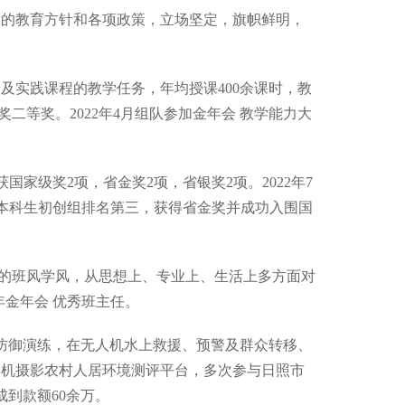
党的教育方针和各项政策，立场坚定，旗帜鲜明，
及实践课程的教学任务，年均授课400余课时，教
二等奖。2022年4月组队参加金年会 教学能力大
家级奖2项，省金奖2项，省银奖2项。2022年7
本科生初创组排名第三，获得省金奖并成功入围国
良好的班风学风，从思想上、专业上、生活上多方面对
年金年会 优秀班主任。
害防御演练，在无人机水上救援、预警及群众转移、
人机摄影农村人居环境测评平台，多次参与日照市
到款额60余万。