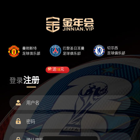
送
18
元
注册
登录