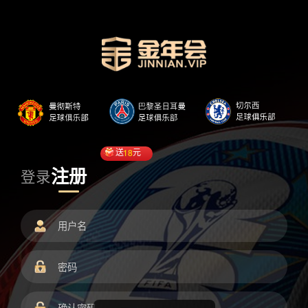
送
18
元
注册
登录